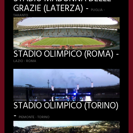
GRAZIE (LATERZA) -
PUGLIA -
TARANTO
STADIO OLIMPICO (ROMA) -
LAZIO - ROMA
STADIO OLIMPICO (TORINO)
-
PIEMONTE - TORINO