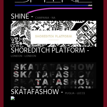
SHINE -
CAMPANIA - NA
SHOREDITCH PLATFORM -
LONDON - LONDON
SKATAFASHOW -
PUGLIA - LECCE