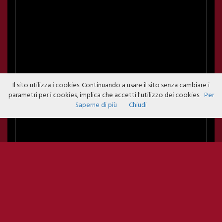
Il sito utilizza i cookies. Continuando a usare il sito senza cambiare i
parametri per i cookies, implica che accetti l'utilizzo dei cookies.
Per
Saperne di più
Chiudi