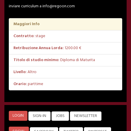
inviare curriculum a info@regoon.com
Maggiori Info
Contratto:
stage
Retribuzione Annua Lorda:
1200.00 €
Titolo di studio minimo:
Diploma di Maturita
Livello:
Altro
Orario:
parttime
LOGIN
SIGN-IN
JOBS
NEWSLETTER