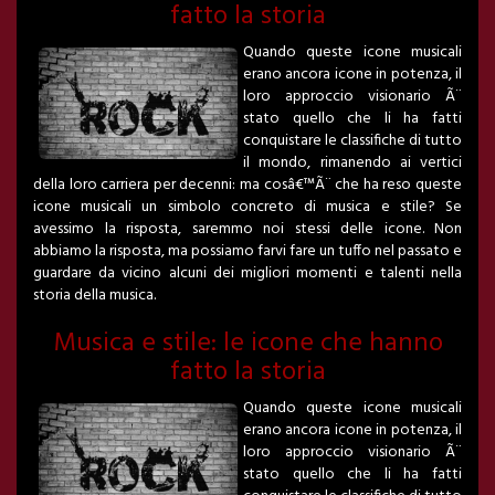
fatto la storia
Quando queste icone musicali
erano ancora icone in potenza, il
loro approccio visionario Ã¨
stato quello che li ha fatti
conquistare le classifiche di tutto
il mondo, rimanendo ai vertici
della loro carriera per decenni: ma cosâ€™Ã¨ che ha reso queste
icone musicali un simbolo concreto di musica e stile? Se
avessimo la risposta, saremmo noi stessi delle icone. Non
abbiamo la risposta, ma possiamo farvi fare un tuffo nel passato e
guardare da vicino alcuni dei migliori momenti e talenti nella
storia della musica.
Musica e stile: le icone che hanno
fatto la storia
Quando queste icone musicali
erano ancora icone in potenza, il
loro approccio visionario Ã¨
stato quello che li ha fatti