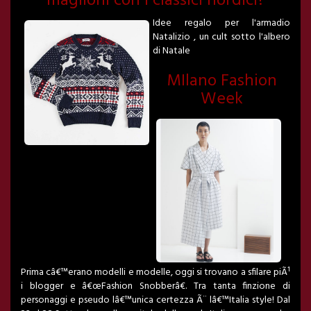
maglioni con i classici nordici?
Idee regalo per l'armadio
Natalizio , un cult sotto l'albero
di Natale
MIlano Fashion
Week
Prima câ€™erano modelli e modelle, oggi si trovano a sfilare piÃ¹
i blogger e â€œFashion Snobberâ€. Tra tanta finzione di
personaggi e pseudo lâ€™unica certezza Ã¨ lâ€™Italia style! Dal