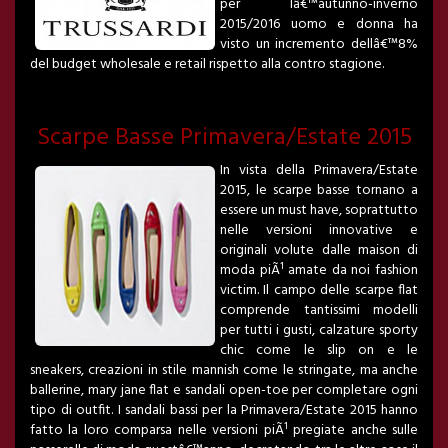
per lâ€™autunno-inverno
2015/2016 uomo e donna ha
visto un incremento dellâ€™8%
del budget wholesale e retail rispetto alla contro stagione.
Scarpe Basse Primavera/Estate 2015
In vista della Primavera/Estate
2015, le scarpe basse tornano a
essere un must have, soprattutto
nelle versioni innovative e
originali volute dalle maison di
moda piÃ¹ amate da noi fashion
victim. Il campo delle scarpe flat
comprende tantissimi modelli
per tutti i gusti, calzature sporty
chic come le slip on e le
sneakers, creazioni in stile mannish come le stringate, ma anche
ballerine, mary jane flat e sandali open-toe per completare ogni
tipo di outfit. I sandali bassi per la Primavera/Estate 2015 hanno
fatto la loro comparsa nelle versioni piÃ¹ pregiate anche sulle