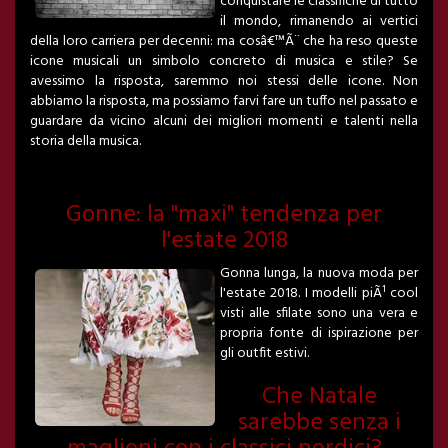
conquistare le classifiche di tutto
il mondo, rimanendo ai vertici
della loro carriera per decenni: ma cosâ€™Ã¨ che ha reso queste
icone musicali un simbolo concreto di musica e stile? Se
avessimo la risposta, saremmo noi stessi delle icone. Non
abbiamo la risposta, ma possiamo farvi fare un tuffo nel passato e
guardare da vicino alcuni dei migliori momenti e talenti nella
storia della musica.
Gonne: la "maxi" tendenza per
l'estate 2018
Gonna lunga, la nuova moda per
l'estate 2018. I modelli piÃ¹ cool
visti alle sfilate sono una vera e
propria fonte di ispirazione per
gli outfit estivi.
Che Natale
sarebbe senza i