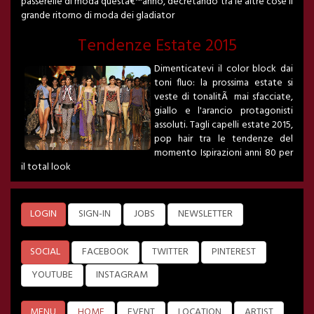
passerelle di moda questâ€™anno, decretando tra le altre cose il
grande ritorno di moda dei gladiator
Tendenze Estate 2015
Dimenticatevi il color block dai
toni fluo: la prossima estate si
veste di tonalitÃ mai sfacciate,
giallo e l'arancio protagonisti
assoluti. Tagli capelli estate 2015,
pop hair tra le tendenze del
momento Ispirazioni anni 80 per
il total look
LOGIN
SIGN-IN
JOBS
NEWSLETTER
SOCIAL
FACEBOOK
TWITTER
PINTEREST
YOUTUBE
INSTAGRAM
MENU
HOME
EVENT
LOCATION
ARTIST