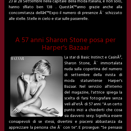
23 al 28 Settembre nella capitale della moda Italiana, e non solo,
hanno sfilato ben 138 . Questâ€™anno grazie anche alla
concomitanza dellâ€™Expo il numero di presenze Ã¨ schizzato
alle stelle. Stelle in cielo e star sulle passerelle.
A 57 anni Sharon Stone posa per
Harper's Bazaar
La star di Basic Instinct e CasinÃ²,
Sharon Stone, Ã¨ immortalata
nuda sulla copertina del numero
di settembre della rivista di
moda statunitense Harper's
Bazaar. Nel servizio all'interno
del magazine, l'attrice spiega la
scelta di farsi fotografare senza
veli all'etÃ di 57 anni: "A un certo
punto inizi a chiederti che cosa
sia davvero sexy. Significa essere
consapevoli di se stessi, divertirsi e piacersi abbastanza da
apprezzare la persona che Ã¨ con te". E prosegue: "Se pensassi