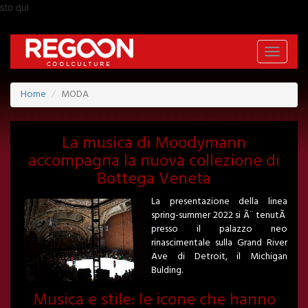
sto qui
Toggle
navigati
Home
MODA
La musica di Moodymann
accompagna la nuova collezione di
Bottega Veneta
La presentazione della linea
spring-summer 2022 si Ã¨ tenutÃ
presso il palazzo neo
rinascimentale sulla Grand River
Ave di Detroit, il Michigan
Bulding.
Musica e stile: le icone che hanno