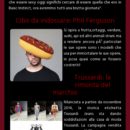
che essere sexy oggi significhi cercare di essere quella che ero in
Basic Instinct, ora avremmo tutti una brutta giornata".
Cibo da indossare: Phil Ferguson
Si ispira a frutta,ortaggi, verdure,
sushi, api ed altri animali strani. ma
a rendere ancora pÃ¹ particolari
le sue opere sono i modelli che
usa per immortalare le sue opere,
in posa quasi come se fossero
costretti!
Trussardi: la
rimonta del
marchio
Rilanciata a partire da novembre
2014, la storica etichetta
Trussardi Jeans sta dando
soddisfazioni alla casa di moda
Trussardi. La campagna vendita