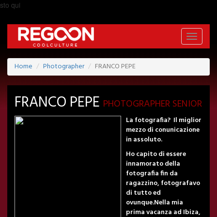
sto qui
Toggle
navigati
Home
Photographer
FRANCO PEPE
FRANCO PEPE
PHOTOGRAPHER SENIOR
La fotografia? Il miglior
mezzo di conunicazione
in assoluto.
Ho capito di essere
innamorato della
fotografia fin da
ragazzino, fotografavo
di tutto ed
ovunque.Nella mia
prima vacanza ad Ibiza,