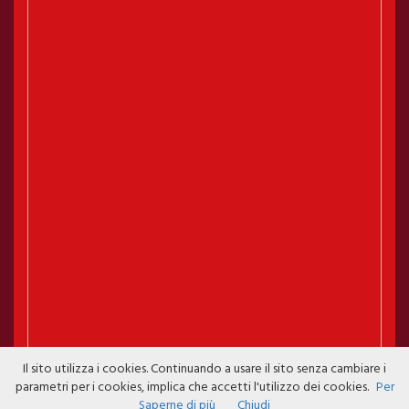
Il sito utilizza i cookies. Continuando a usare il sito senza cambiare i
parametri per i cookies, implica che accetti l'utilizzo dei cookies.
Per
Saperne di più
Chiudi