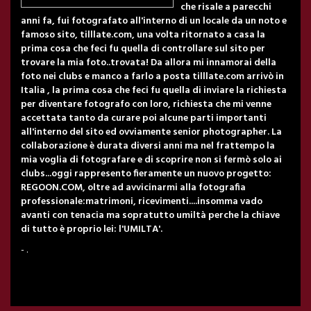
che risale a parecchi
anni fa, fui fotografato all'interno di un locale da un noto e
famoso sito, tilllate.com, una volta ritornato a casa la
prima cosa che feci fu quella di controllare sul sito per
trovare la mia foto..trovata! Da allora mi innamorai della
foto nei clubs e manco a farlo a posta tilllate.com arrivò in
Italia , la prima cosa che feci fu quella di inviare la richiesta
per diventare fotografo con loro, richiesta che mi venne
accettata tanto da curare poi alcune parti importanti
all'interno del sito ed ovviamente senior photographer. La
collaborazione è durata diversi anni ma nel frattempo la
mia voglia di fotografare e di scoprire non si fermò solo ai
clubs...oggi rappresento fieramente un nuovo progetto:
REGOON.COM, oltre ad avvicinarmi alla fotografia
professionale:matrimoni, ricevimenti....insomma vado
avanti con tenacia ma sopratutto umiltà perche la chiave
di tutto è proprio lei: l'UMILTA'.
- .