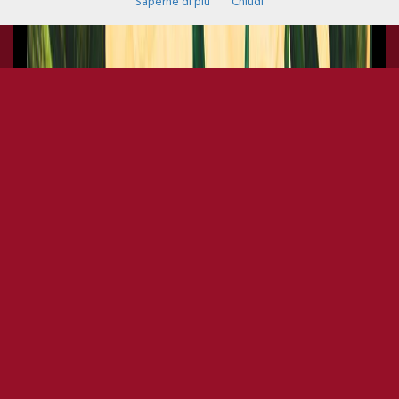
Saperne di più
Chiudi
APERIFAMILY 21/09/2017
FREENTRY