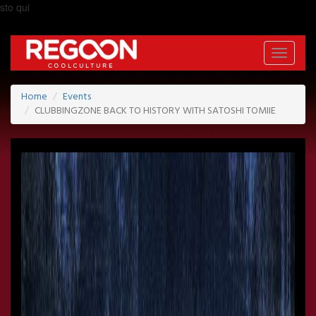
sto qui
Toggle
navigati
Home
Events
CLUBBINGZONE BACK TO HISTORY WITH SATOSHI TOMIIE