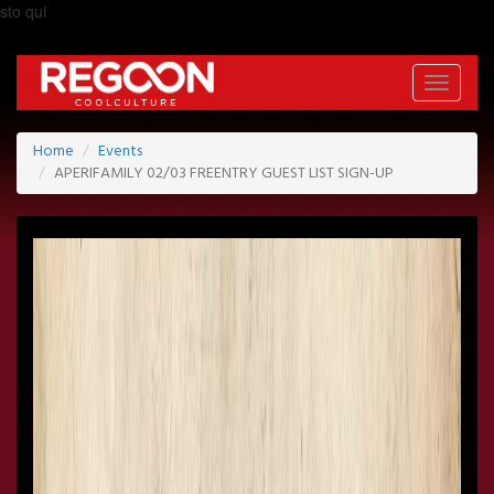
sto qui
Toggle
navigati
Home
Events
APERIFAMILY 02/03 FREENTRY GUEST LIST SIGN-UP