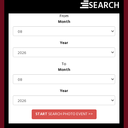
SEARCH
From
Month
Year
To
Month
Year
START
SEARCH PHOTO EVENT >>