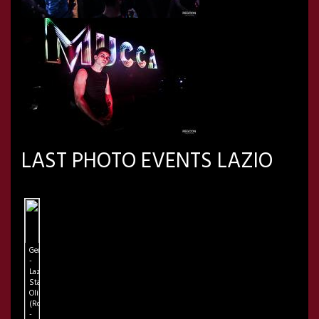
LAST PHOTO EVENTS LAZIO
Geolier
-
Lazio
Stadio
Olimpico
(Roma)
-