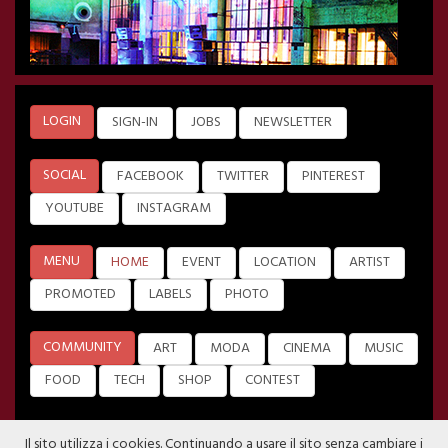
LOGIN
SIGN-IN
JOBS
NEWSLETTER
SOCIAL
FACEBOOK
TWITTER
PINTEREST
YOUTUBE
INSTAGRAM
MENU
HOME
EVENT
LOCATION
ARTIST
PROMOTED
LABELS
PHOTO
COMMUNITY
ART
MODA
CINEMA
MUSIC
FOOD
TECH
SHOP
CONTEST
Il sito utilizza i cookies. Continuando a usare il sito senza cambiare i