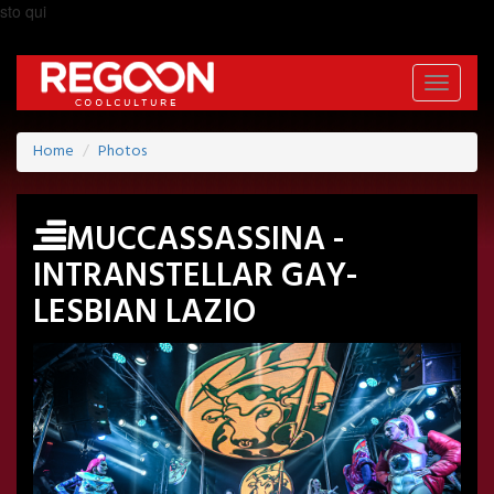
sto qui
Toggle
navigati
Home
Photos
MUCCASSASSINA -
INTRANSTELLAR GAY-
LESBIAN LAZIO