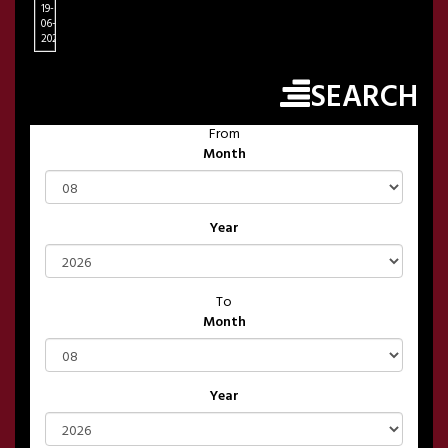
19-
06-
2026
SEARCH
From
Month
Year
To
Month
Year