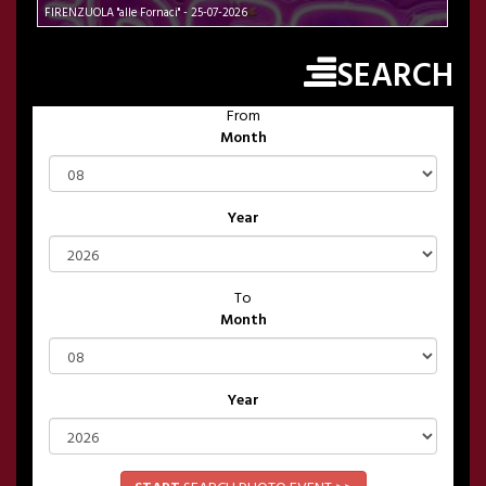
FIRENZUOLA "alle Fornaci" - 25-07-2026
SEARCH
From
Month
Year
To
Month
Year