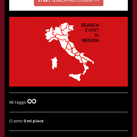
START
SEARCH PHOTO EVENT >>
Mi taggo
Ci sono
0 mi piace