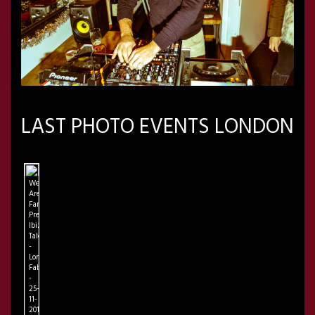
LAST PHOTO EVENTS LONDON
We
Are
Family
Presents
Ibiza
Talents
-
London
FabricLondon
-
25-
11-
2018