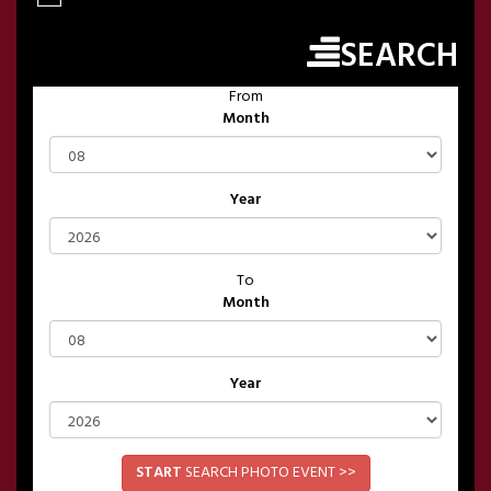
SEARCH
From
Month
Year
To
Month
Year
START
SEARCH PHOTO EVENT >>