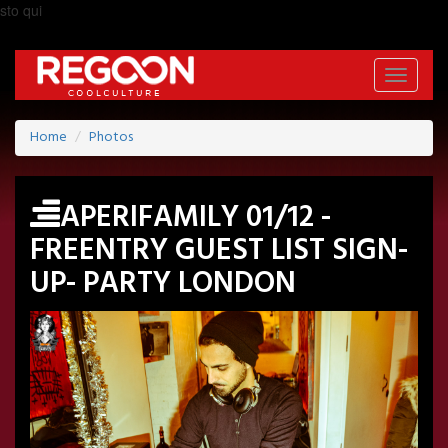
sto qui
Toggle
navigati
Home
Photos
APERIFAMILY 01/12 -
FREENTRY GUEST LIST SIGN-
UP- PARTY LONDON