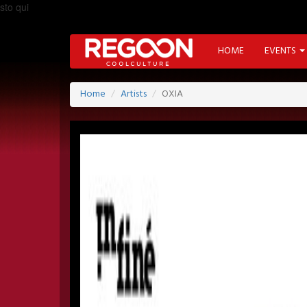
sto qui
HOME
EVENTS
Home
Artists
OXIA