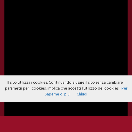
Il sito utilizza i cookies. Continuando a usare il sito senza cambiare i
parametri per i cookies, implica che accetti l'utilizzo dei cookies.
Per
Saperne di più
Chiudi