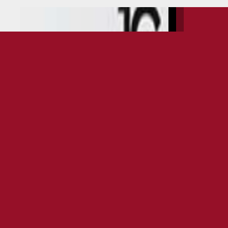
INFO EVENTS
DATE
27TH JUN 2025
OPEN
HR. 21:00