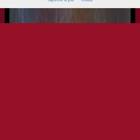
Saperne di più
Chiudi
INDUSTRY CLUB - STEEL
GROOVE