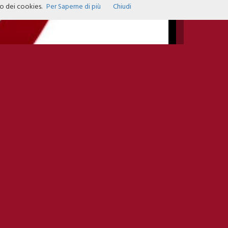
zo dei cookies.
Per Saperne di più
Chiudi
INFO EVENTS
DATE
04TH MAY 2024
OPEN