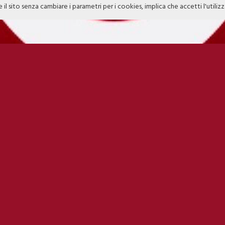
e il sito senza cambiare i parametri per i cookies, implica che accetti l'utiliz