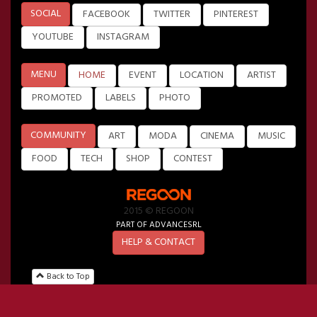
SOCIAL
FACEBOOK
TWITTER
PINTEREST
YOUTUBE
INSTAGRAM
MENU
HOME
EVENT
LOCATION
ARTIST
PROMOTED
LABELS
PHOTO
COMMUNITY
ART
MODA
CINEMA
MUSIC
FOOD
TECH
SHOP
CONTEST
2015 © REGOON
PART OF ADVANCESRL
HELP & CONTACT
Back to Top