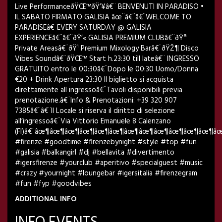
Live PerformanceðŸŒ™ðŸ’¥â€¨ BENVENUTI IN PARADISO •
IL SABATO FIRMATO GALISIA âœ¨â€¨â€¨WELCOME TO
PARADISEâ€¨EVERY SATURDAY @ GALISIA
EXPERIENCEâ€¨â€¨ðŸ’« GALISIA PREMIUM CLUBâ€¨ðŸª
Private Areasâ€¨ðŸ¹ Premium Mixology Barâ€¨ðŸŽ¶ Disco
Vibes Soundâ€¨ðŸŒ™ Start h.23:30 till lateâ€¨ INGRESSO
GRATUITO entro le 00:30â€¨Dopo le 00:30 Uomo/Donna
€20 + Drink Apertura 23:30 Il biglietto si acquista
direttamente all ingressoâ€¨Tavoli disponibili previa
prenotazione.â€¨Info & Prenotazioni: +39 320 907
7385â€¨â€¨Il Locale si riserva il diritto di selezione
all’ingressoâ€¨Via Vittorio Emanuele 8 Calenzano
(FI)â€¨âœ¶âœ¶âœ¶âœ¶âœ¶âœ¶âœ¶âœ¶âœ¶âœ¶âœ¶âœ¶â
#firenze #goodtime #firenzebynight #style #top #fun
#galisia #balkangirl #dj #bellavita #divertimento
#igersfirenze #yourclub #aperitivo #specialguest #music
#crazy #yournight #loungebar #igersitalia #firenzegram
#fun #fyp #goodvibes
ADDITIONAL INFO