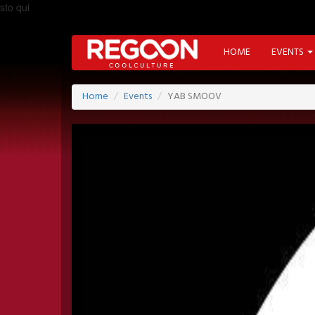
sto qui
HOME
EVENTS
Home
Events
YAB SMOOV