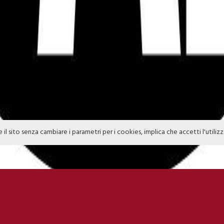
e il sito senza cambiare i parametri per i cookies, implica che accetti l'utiliz