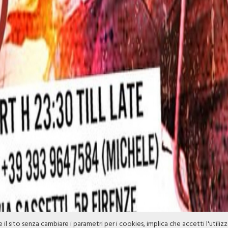
e il sito senza cambiare i parametri per i cookies, implica che accetti l'utiliz