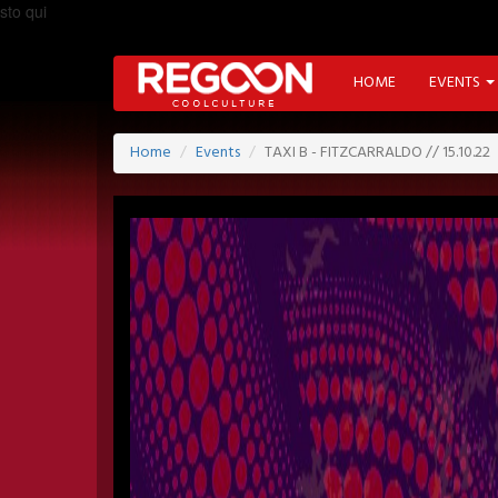
sto qui
HOME
EVENTS
Home
Events
TAXI B - FITZCARRALDO // 15.10.22