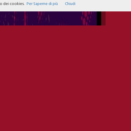
zo dei cookies.
Per Saperne di più
Chiudi
INFO EVENTS
DATE
15TH OCT 2022
OPEN