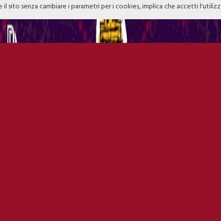
e il sito senza cambiare i parametri per i cookies, implica che accetti l'utiliz
15.10.22