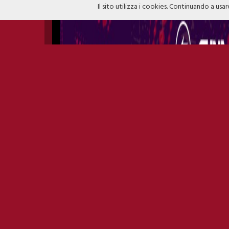
Il sito utilizza i cookies. Continuando a usar
TAXI B - FITZCARRALDO // 