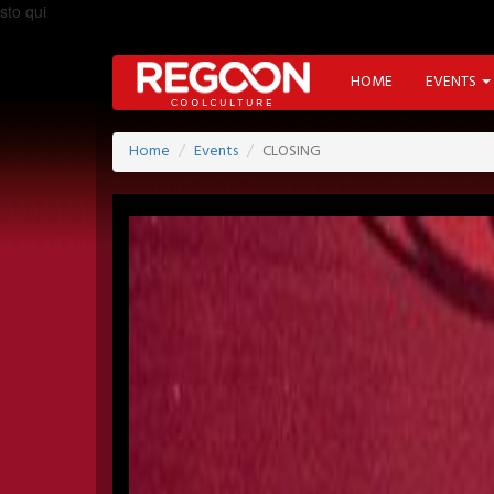
sto qui
HOME
EVENTS
Home
Events
CLOSING