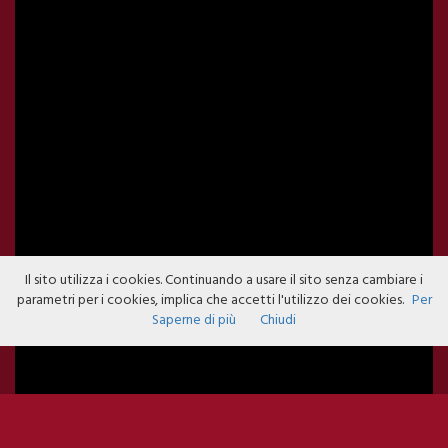
Il sito utilizza i cookies. Continuando a usare il sito senza cambiare i
parametri per i cookies, implica che accetti l'utilizzo dei cookies.
Per
Saperne di più
Chiudi