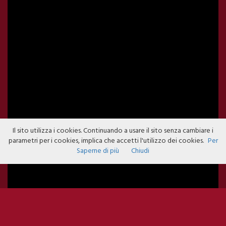
Il sito utilizza i cookies. Continuando a usare il sito senza cambiare i
parametri per i cookies, implica che accetti l'utilizzo dei cookies.
Per
Saperne di più
Chiudi