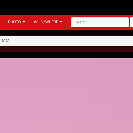
PHOTO
WHO/WHERE
R JAM