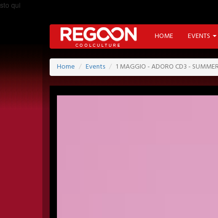
sto qui
HOME
EVENTS
Home
Events
1 MAGGIO - ADORO CD3 - SUMME