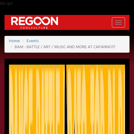
sto qui
Toggle
navigati
Home
Events
BAM - BATTLE / ART / MUSIC AND MORE AT CAPANNO17