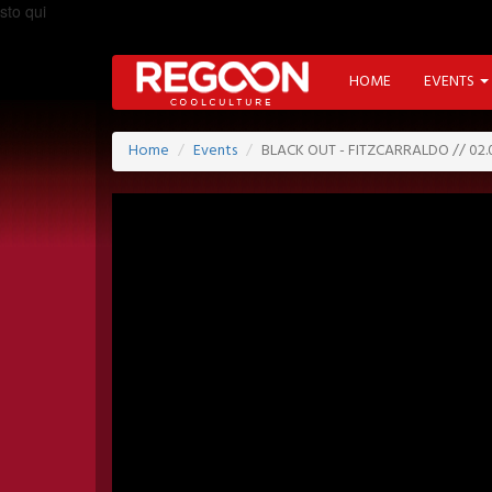
sto qui
HOME
EVENTS
Home
Events
BLACK OUT - FITZCARRALDO // 02.0