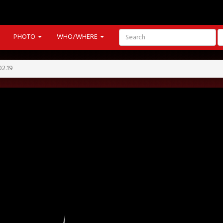
PHOTO
WHO/WHERE
2.19