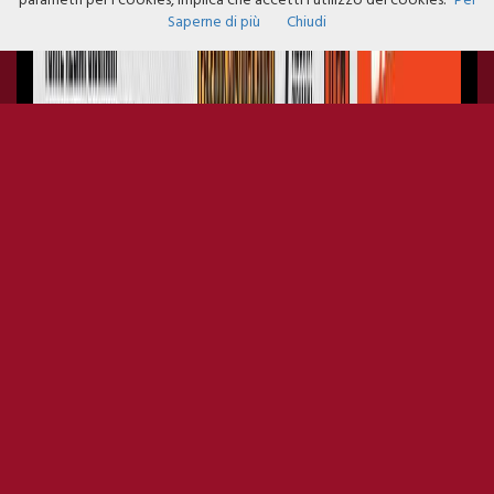
parametri per i cookies, implica che accetti l'utilizzo dei cookies.
Per
Saperne di più
Chiudi
DOPOLAVORO SUMMER TOUR