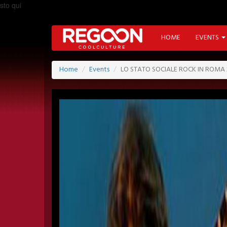
sto qui
HOME
EVENTS
Home
Events
LO STATO SOCIALE ROCK IN ROMA 