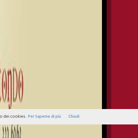
zo dei cookies.
Per Saperne di più
Chiudi