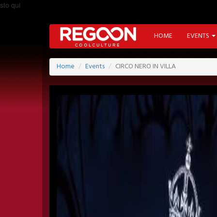
sto qui
HOME
EVENTS
Home
Events
CIRCO NERO IN VILLA