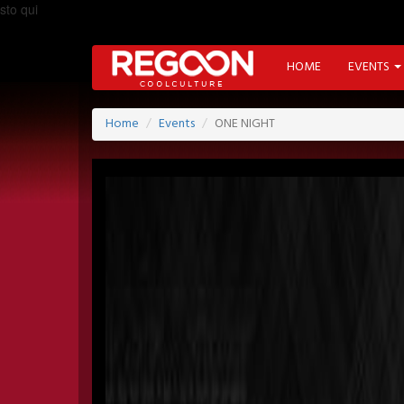
sto qui
HOME
EVENTS
Home
Events
ONE NIGHT