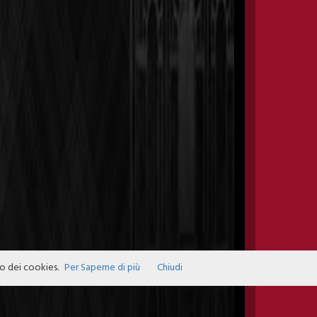
zo dei cookies.
Per Saperne di più
Chiudi