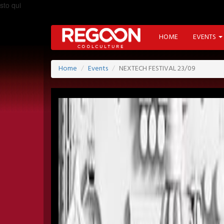
sto qui
HOME
EVENTS
Home
Events
NEXTECH FESTIVAL 23/09