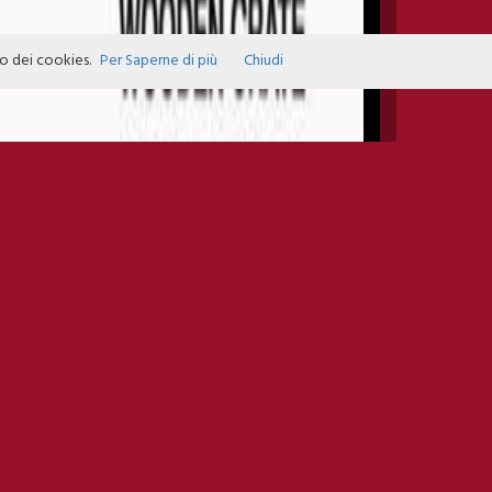
zo dei cookies.
Per Saperne di più
Chiudi
INFO EVENTS
DATE