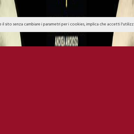
e il sito senza cambiare i parametri per i cookies, implica che accetti l'utiliz
MO