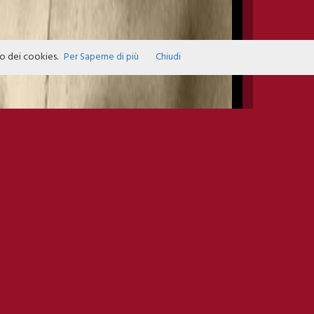
zo dei cookies.
Per Saperne di più
Chiudi
INFO EVENTS