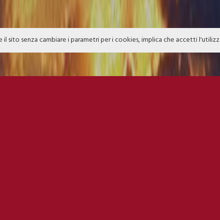
e il sito senza cambiare i parametri per i cookies, implica che accetti l'utiliz