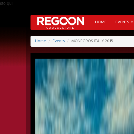
sto qui
HOME
EVENTS
Home
Events
MONEGROS ITALY 2015