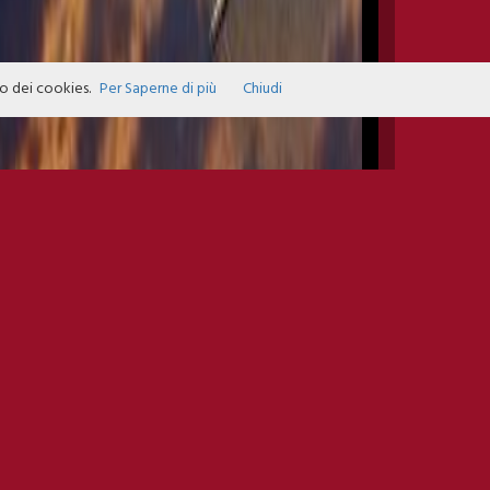
zo dei cookies.
Per Saperne di più
Chiudi
INFO EVENTS