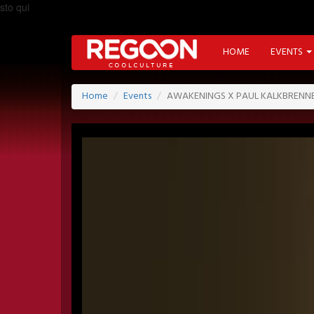
sto qui
HOME
EVENTS
Home
Events
AWAKENINGS X PAUL KALKBRENNE