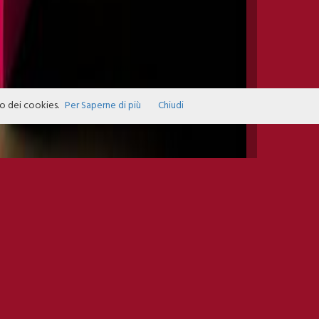
zo dei cookies.
Per Saperne di più
Chiudi