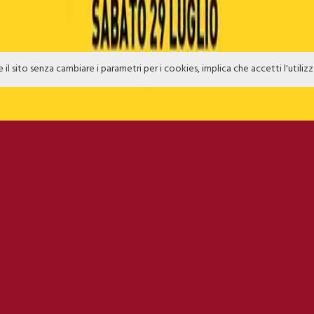
e il sito senza cambiare i parametri per i cookies, implica che accetti l'utiliz