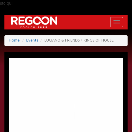
sto qui
Toggle
navigati
Home
Events
LUCIANO & FRIENDS + KINGS OF HOUSE