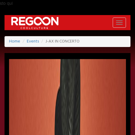
sto qui
Toggle
navigati
Home
Events
J-AX IN CONCERTO