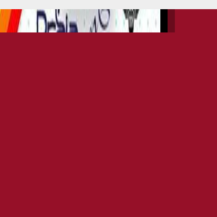
INFO EVENTS
DATE
02ND JUL 2017
OPEN
HR. 23.00