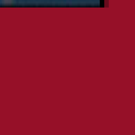
INFO EVENTS
DATE
16TH APR 2017
OPEN
HR. 23.00
CLOSE
HR. 04.00