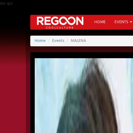
sto qui
HOME
EVENTS
Home
Events
MALENA