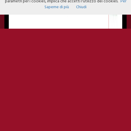
parametri per i cookies, implica che accetti l'utilizzo dei cookies.
Per
Saperne di più
Chiudi
IN POLTRONA CON LO CHEF