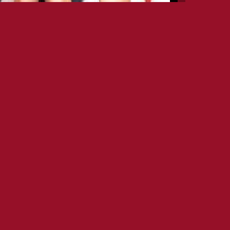
INFO EVENTS
DATE
25TH MAR 2017
OPEN
HR. 23.00
CLOSE
HR. 04.00
AGE TARGET