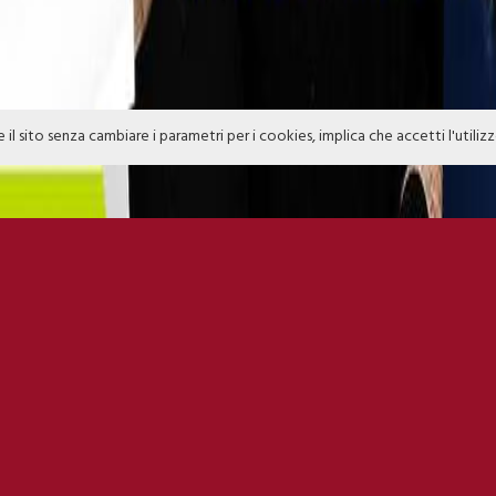
e il sito senza cambiare i parametri per i cookies, implica che accetti l'utiliz
A