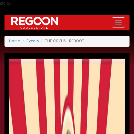
sto qui
Toggle
navigati
Home
Events
THE CIRCUS - REBOOT