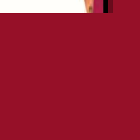
INFO EVENTS
DATE
27TH MAR 2016
OPEN
HR. 23.00
CLOSE