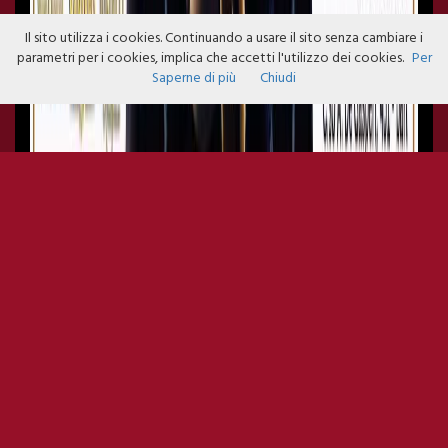
Il sito utilizza i cookies. Continuando a usare il sito senza cambiare i
parametri per i cookies, implica che accetti l'utilizzo dei cookies.
Per
Saperne di più
Chiudi
IL SABATO DI VILLA ROTONDO