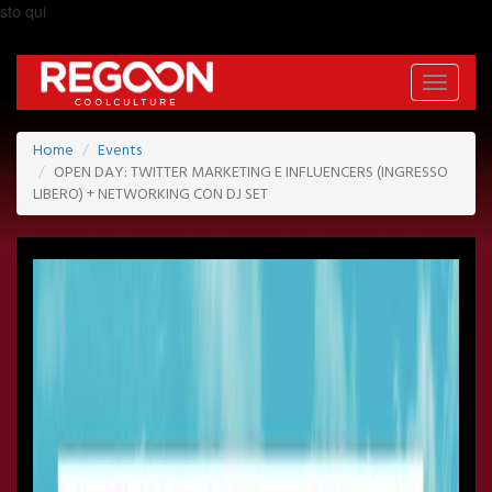
sto qui
Toggle
navigati
Home
Events
OPEN DAY: TWITTER MARKETING E INFLUENCERS (INGRESSO
LIBERO) + NETWORKING CON DJ SET