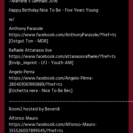
~Martedì 5 Gennaio 2016
Happy Birthday Nice To Be - Five Years Young
w/
Anthony Parasole
https://www.facebook.com/AnthonyParasole/?fref=ts
[Ostgut Ton - MDR]
Raffaele Attanasio live
https://www.facebook.com/attanasioraffaele/?fref=ts
[Envlp_imprint - LFJ - Youth-AM]
Angelo Perna
https://www.facebook.com/Angelo-Pèrna-
280401061990889/?fref=ts
[Etichetta nera - Nice To Be Rec]
_________________________________________
Room2 hosted by Beverdì
Alfonso Mauro
https://www.facebook.com/Alfonso-Mauro-
355526007899545/?fref=ts