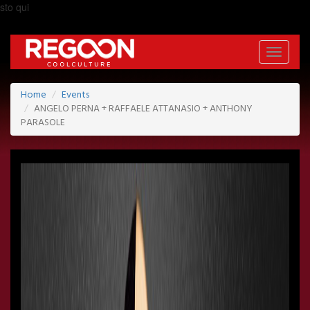
sto qui
Toggle
navigati
Home
Events
ANGELO PERNA + RAFFAELE ATTANASIO + ANTHONY
PARASOLE