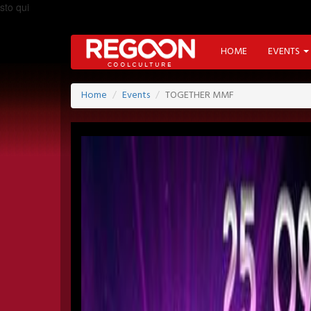
sto qui
HOME
EVENTS
Home
Events
TOGETHER MMF